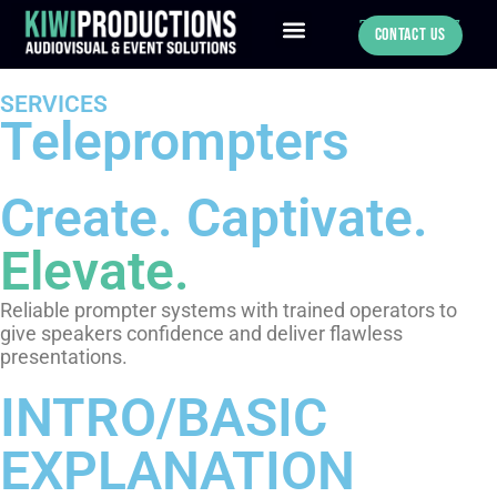
780-886-0547
Contact Us
About Us
Our Services
Our Portfolio
Explore Our Studio
SERVICES
Teleprompters
Create. Captivate.
Elevate.
Reliable prompter systems with trained operators to
give speakers confidence and deliver flawless
presentations.
INTRO/BASIC
EXPLANATION