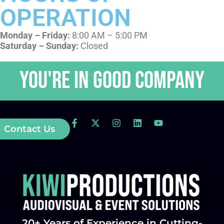
OPERATION
Monday – Friday:
8:00 AM – 5:00 PM
Saturday – Sunday:
Closed
You're in GOOD COMPANY
Contact Us
20+ Years of Experience in Cutting-